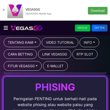
×
VEGASGG
Download
VEGASGG Mobile App
MASUK
DAFTAR
TENTANG KAMI
VIDEO TUTORIAL
INFO
CARA BETTING
LINK VEGASGG
RTP SLOT
FITUR VEGASGG
E-WALLET
PHISING
Peringatan PENTING untuk berhati-hati pada
website phising atau website palsu yang